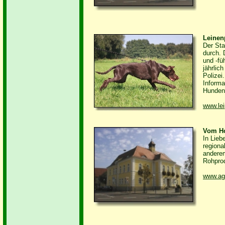
Leinenp
Der Sta
durch. 
und -fü
jährlic
Polizei
Informa
Hunden 
www.lei
Vom Ho
In Lieb
regional
anderem
Rohprod
www.ag