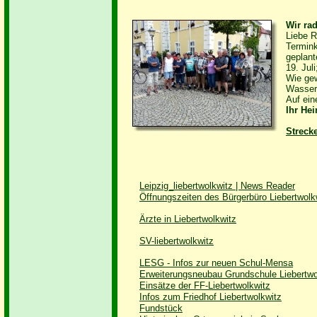
Wir rad
Liebe R
Termink
geplant
19. Jul
Wie gew
Wassert
Auf ein
Ihr He
Strecke
Leipzig_liebertwolkwitz | News Reader
Öffnungszeiten des Bürgerbüro Liebertwolk
Ärzte in Liebertwolkwitz
SV-liebertwolkwitz
LESG - Infos zur neuen Schul-Mensa
Erweiterungsneubau Grundschule Liebertwo
Einsätze der FF-Liebertwolkwitz
Infos zum Friedhof Liebertwolkwitz
Fundstück