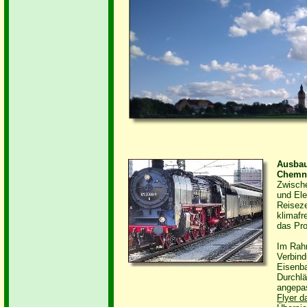
Ausbau
Chemn
Zwische
und Ele
Reiseze
klimafr
das Pro
Im Rahm
Verbind
Eisenba
Durchlä
angepa
Flyer d