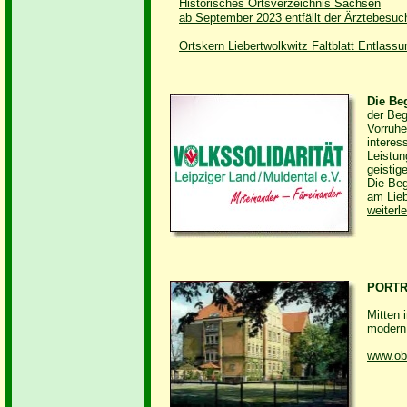
Historisches Ortsverzeichnis Sachsen
ab September 2023 entfällt der Ärztebesuc
Ortskern Liebertwolkwitz Faltblatt Entlass
Die Be
der Be
Vorruhe
interes
Leistun
geistig
Die Beg
am Lieb
weiterle
PORT
Mitten 
modern 
www.obe