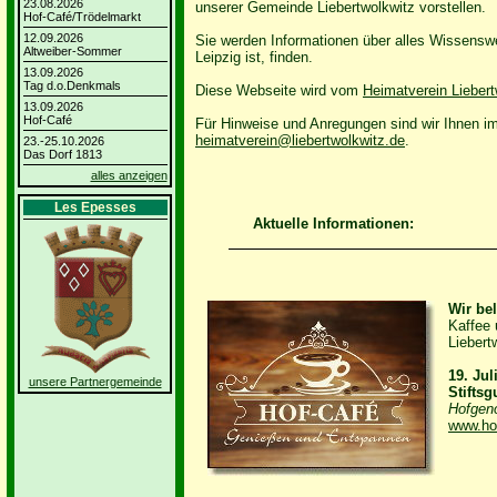
23.08.2026
unserer Gemeinde Liebertwolkwitz vorstellen.
Hof-Café/Trödelmarkt
12.09.2026
Sie werden Informationen über alles Wissenswe
Altweiber-Sommer
Leipzig ist, finden.
13.09.2026
Tag d.o.Denkmals
Diese Webseite wird vom
Heimatverein Liebert
13.09.2026
Hof-Café
Für Hinweise und Anregungen sind wir Ihnen i
heimatverein@liebertwolkwitz.de
.
23.-25.10.2026
Das Dorf 1813
alles anzeigen
Les Epesses
Aktuelle Informationen:
Wir be
Kaffee
Liebert
19. Jul
unsere Partnergemeinde
Stiftsg
Hofgeno
www.ho