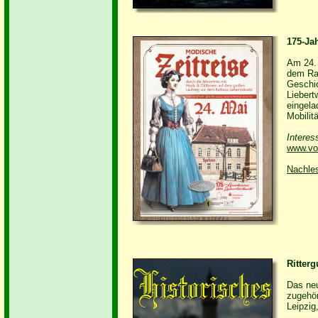
175-Ja
Am 24. 
dem Rat
Geschic
Liebert
eingela
Mobilit
Interes
www.vo
Nachle
Ritterg
Das neu
zugehör
Leipzig,