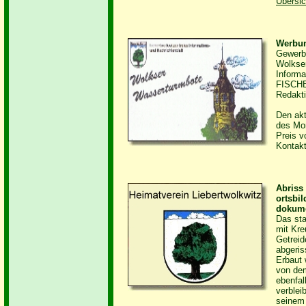
Übersic
Werbun
Gewerbe
Wolkser
Informa
FISCHE
Redakti
Den akt
des Mon
Preis v
Kontakt
Abriss
ortsbil
dokume
Das sta
mit Kre
Getreid
abgeris
Erbaut 
von dem
ebenfal
verblei
seinem 