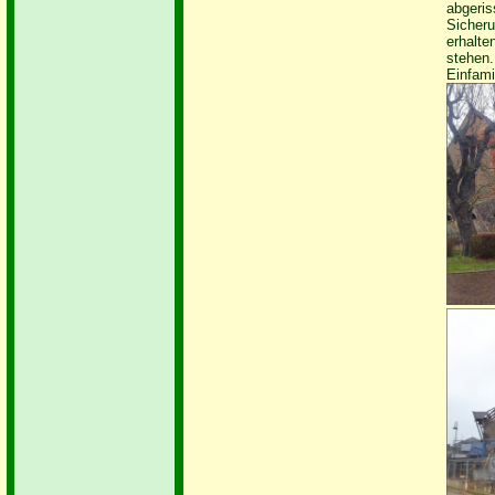
abgeris
Sicheru
erhalt
stehen.
Einfami