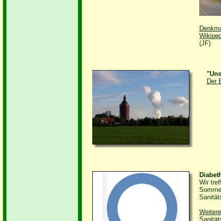
Denkma
Wikiped
(JF)
"Uns
Der 
Diabet
Wir tre
Sommer
Sanität
Weitere
Sanität