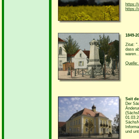
https:/
https:/
1849-2
Zitat: 
dass ab
waren...
Quelle
Seit d
Der Säc
Änderu
(Sächs
01.03.2
SächsN
Informa
und unt