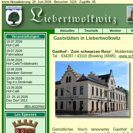
letzte Aktualisierung: 28. Juni 2026 Besucher: 3115 Zugriffe: 95
Aktuelles
Touristik
Vereine
V
Veranstaltungen
Gaststätten in Liebertwolkwitz
19.07.2026
Hof-Café
19.07.2026
Gasthof - 'Zum schwarzen Ross'
, Muldentals
Fahrradtour
Tel.: 034297 / 43110 (Bowling 16695) ,
www.sch
23.08.2026
Hof-Café/Trödelmarkt
12.09.2026
Altweiber-Sommer
13.09.2026
Tag d.o.Denkmals
13.09.2026
Hof-Café
23.-25.10.2026
Das Dorf 1813
alles anzeigen
Les Epesses
Gemütlicher, frisch renovierter Gasthof