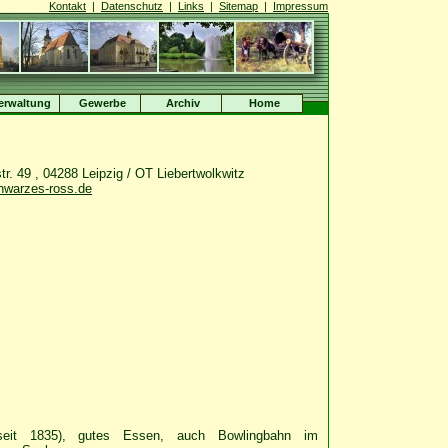
Kontakt
|
Datenschutz
|
Links
|
Sitemap
|
Impressum
erwaltung
Gewerbe
Archiv
Home
tr. 49 , 04288 Leipzig / OT Liebertwolkwitz
warzes-ross.de
 (seit 1835), gutes Essen, auch Bowlingbahn im