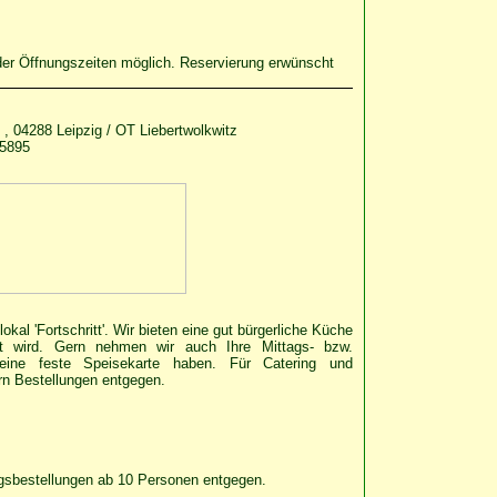
der Öffnungszeiten möglich. Reservierung erwünscht
7 , 04288 Leipzig / OT Liebertwolkwitz
35895
okal 'Fortschritt'. Wir bieten eine gut bürgerliche Küche
et wird. Gern nehmen wir auch Ihre Mittags- bzw.
ine feste Speisekarte haben. Für Catering und
rn Bestellungen entgegen.
gsbestellungen ab 10 Personen entgegen.