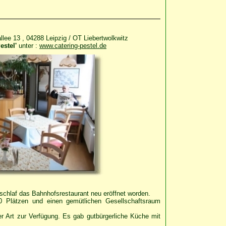
llee 13 , 04288 Leipzig / OT Liebertwolkwitz
estel'
unter :
www.catering-pestel.de
schlaf das Bahnhofsrestaurant neu eröffnet worden.
0 Plätzen und einen gemütlichen Gesellschaftsraum
er Art zur Verfügung. Es gab gutbürgerliche Küche mit